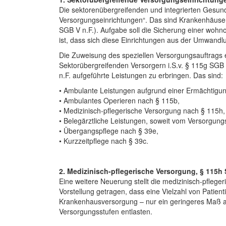
Die sektorenübergreifenden und integrierten Gesun
Versorgungseinrichtungen“. Das sind Krankenhäuse
SGB V n.F.). Aufgabe soll die Sicherung einer wohno
ist, dass sich diese Einrichtungen aus der Umwand
Die Zuweisung des speziellen Versorgungsauftrags e
Sektorübergreifenden Versorgern i.S.v. § 115g SGB 
n.F. aufgeführte Leistungen zu erbringen. Das sind:
• Ambulante Leistungen aufgrund einer Ermächtigun
• Ambulantes Operieren nach § 115b,
• Medizinisch-pflegerische Versorgung nach § 115h,
• Belegärztliche Leistungen, soweit vom Versorgung
• Übergangspflege nach § 39e,
• Kurzzeitpflege nach § 39c.
2. Medizinisch-pflegerische Versorgung, § 115h 
Eine weitere Neuerung stellt die medizinisch-pfleg
Vorstellung getragen, dass eine Vielzahl von Patient
Krankenhausversorgung – nur ein geringeres Maß an
Versorgungsstufen entlasten.