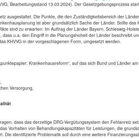
, Bearbeitungsstand 13.03.2024). Der Gesetzgebungsprozess startet
etz ausgestaltet. Die Punkte, die den Zuständigkeitsbereich der Lände
ankenhausplanung ist aber grundsätzlich Sache der Länder. Sollte da
flikte sind zu erwarten: Im Auftrag der Länder Bayern, Schleswig-Hol
n, dass u.a. den Eingriff in die Planungshoheit der Länder beschreibt u
 das KHVVG in der vorgeschlagenen Form, umgesetzt werden.
punktepapier: Krankenhausreform“, auf das sich Bund und Länder am 10
,
chen Versorgung,
lität
agen, dass das derzeitige DRG-Vergütungssystem den Fehlanreiz setze, 
as Vorhalten von Behandlungskapazitäten für Leistungen, die grundsä
. Die identifizierte Problematik soll durch eine weitere Finanzierungss