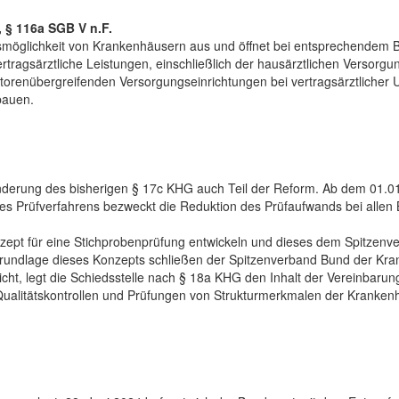
 § 116a SGB V n.F.
smöglichkeit von Krankenhäusern aus und öffnet bei entsprechendem B
rtragsärztliche Leistungen, einschließlich der hausärztlichen Versorgu
sektorenübergreifenden Versorgungseinrichtungen bei vertragsärztlicher 
bauen.
 Änderung des bisherigen § 17c KHG auch Teil der Reform. Ab dem 01.01.
s Prüfverfahrens bezweckt die Reduktion des Prüfaufwands bei allen B
nzept für eine Stichprobenprüfung entwickeln und dieses dem Spitze
Grundlage dieses Konzepts schließen der Spitzenverband Bund der Kra
cht, legt die Schiedsstelle nach § 18a KHG den Inhalt der Vereinbarun
ualitätskontrollen und Prüfungen von Strukturmerkmalen der Krankenh