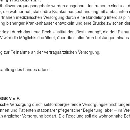
dheitsversorgungsangebote werden ausgebaut. Instrumente sind u.a. d
r, die wohnortnah stationäre Krankenhausbehandlung mit ambulanten u
rtnahen medizinischen Versorgung durch eine Bündelung interdisziplinä
lung bisheriger Krankenhäuser entwickeln und eine Brücke zwischen de
rfolgt durch das neue Rechtsinstitut der „Bestimmung“, die den Planu
V wird die Möglichkeit eröffnet, über die stationären Leistungen hinau
g zur Teilnahme an der vertragsärztlichen Versorgung,
sauftrag des Landes erfasst,
SGB V n.F.
erische Versorgung durch sektorübergreifende Versorgungseinrichtungen
innen und Patienten stationärer pflegerischer Begleitung, aber – im Ver
 ärztlicher Versorgung bedarf. Die Regelung soll die wohnortnahe B