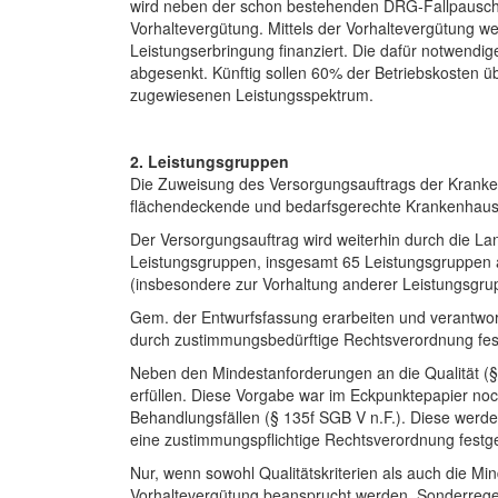
wird neben der schon bestehenden DRG-Fallpauscha
Vorhaltevergütung. Mittels der Vorhaltevergütung w
Leistungserbringung finanziert. Die dafür notwend
abgesenkt. Künftig sollen 60% der Betriebskosten 
zugewiesenen Leistungsspektrum.
2. Leistungsgruppen
Die Zuweisung des Versorgungsauftrags der Krankenh
flächendeckende und bedarfsgerechte Krankenhausv
Der Versorgungsauftrag wird weiterhin durch die
Leistungsgruppen, insgesamt 65 Leistungsgruppen an
(insbesondere zur Vorhaltung anderer Leistungsgru
Gem. der Entwurfsfassung erarbeiten und verantwor
durch zustimmungsbedürftige Rechtsverordnung fest
Neben den Mindestanforderungen an die Qualität (
erfüllen. Diese Vorgabe war im Eckpunktepapier noc
Behandlungsfällen (§ 135f SGB V n.F.). Diese werde
eine zustimmungspflichtige Rechtsverordnung festge
Nur, wenn sowohl Qualitätskriterien als auch die M
Vorhaltevergütung beansprucht werden. Sonderregel