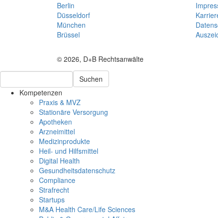
Berlin
Impre
Düsseldorf
Karrier
München
Datens
Brüssel
Auszei
© 2026, D+B Rechtsanwälte
Suchen
Kompetenzen
Praxis & MVZ
Stationäre Versorgung
Apotheken
Arzneimittel
Medizinprodukte
Heil- und Hilfsmittel
Digital Health
Gesundheitsdatenschutz
Compliance
Strafrecht
Startups
M&A Health Care/Life Sciences