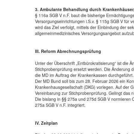
3. Ambulante Behandlung durch Krankenhäuser,
§ 116a SGB V n.F. baut die bisherige Ermächtigung
Versorgungseinrichtungen i.S.v. § 115g SGB V für ve
wird das Ziel verfolgt, mittels der Einbindung der 
allgemeinmedizinisches Versorgungsangebot aufzu
III. Reform Abrechnungsprüfung
Unter der Überschrift „Entbürokratisierung“ ist die
Stichprobenprüfung ersetzt werden. Die Änderung de
die MD im Auftrag der Krankenkassen durchgeführt.
Der MD Bund soll bis zum 28. Februar 2026 ein Ko
Krankenhausgesellschaft (DKG) vorlegen. Auf der 
Vereinbarung zur Stichprobenprüfung. Gelingt das ni
Die bislang in §§ 275a und 275d SGB V normieren Q
275a SGB V n.F. integriert.
IV. Zeitplan