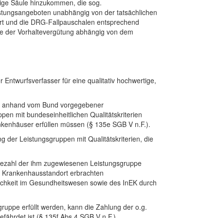
ige Säule hinzukommen, die sog.
istungsangeboten unabhängig von der tatsächlichen
ert und die DRG-Fallpauschalen entsprechend
öhe der Vorhaltevergütung abhängig von dem
Entwurfsverfasser für eine qualitativ hochwertige,
er anhand vom Bund vorgegebener
en mit bundeseinheitlichen Qualitätskriterien
nkenhäuser erfüllen müssen (§ 135e SGB V n.F.).
der Leistungsgruppen mit Qualitätskriterien, die
tezahl der ihm zugewiesenen Leistungsgruppe
om Krankenhausstandort erbrachten
tlichkeit im Gesundheitswesen sowie des InEK durch
uppe erfüllt werden, kann die Zahlung der o.g.
ährdet ist (§ 135f Abs.4 SGB V n.F.).