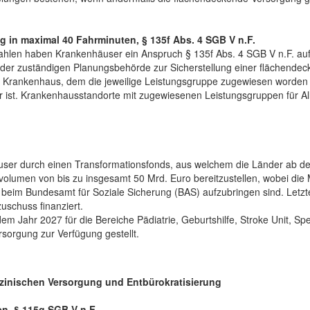
g in maximal 40 Fahrminuten, § 135f Abs. 4 SGB V n.F.
ahlen haben Krankenhäuser ein Anspruch § 135f Abs. 4 SGB V n.F. auf
 der zuständigen Planungsbehörde zur Sicherstellung einer flächend
eres Krankenhaus, dem die jeweilige Leistungsgruppe zugewiesen worden
r ist. Krankenhausstandorte mit zugewiesenen Leistungsgruppen für A
äuser durch einen Transformationsfonds, aus welchem die Länder ab d
olumen von bis zu insgesamt 50 Mrd. Euro bereitzustellen, wobei die M
s beim Bundesamt für Soziale Sicherung (BAS) aufzubringen sind. Letz
schuss finanziert.
dem Jahr 2027 für die Bereiche Pädiatrie, Geburtshilfe, Stroke Unit, Sp
sorgung zur Verfügung gestellt.
izinischen Versorgung und Entbürokratisierung
n, § 115g SGB V n.F.