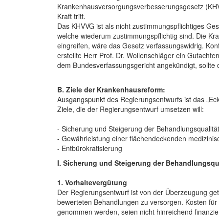
Krankenhausversorgungsverbesserungsgesetz (KHVVG
Kraft tritt.
Das KHVVG ist als nicht zustimmungspflichtiges Ges
welche wiederum zustimmungspflichtig sind. Die Kr
eingreifen, wäre das Gesetz verfassungswidrig. Kon
erstellte Herr Prof. Dr. Wollenschläger ein Gutachte
dem Bundesverfassungsgericht angekündigt, sollte
B. Ziele der Krankenhausreform:
Ausgangspunkt des Regierungsentwurfs ist das „Eck
Ziele, die der Regierungsentwurf umsetzen will:
- Sicherung und Steigerung der Behandlungsqualität
- Gewährleistung einer flächendeckenden medizinis
- Entbürokratisierung
I. Sicherung und Steigerung der Behandlungsqua
1. Vorhaltevergütung
Der Regierungsentwurf ist von der Überzeugung getr
bewerteten Behandlungen zu versorgen. Kosten für d
genommen werden, seien nicht hinreichend finanziert