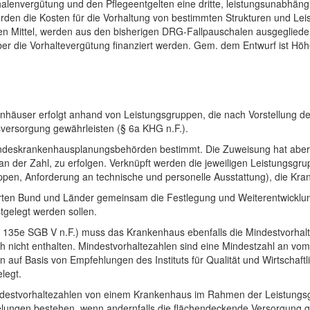
lenvergütung und den Pflegeentgelten eine dritte, leistungsunabhäng
erden die Kosten für die Vorhaltung von bestimmten Strukturen und Le
igen Mittel, werden aus den bisherigen DRG-Fallpauschalen ausgeglied
über die Vorhaltevergütung finanziert werden. Gem. dem Entwurf ist H
äuser erfolgt anhand von Leistungsgruppen, die nach Vorstellung der 
ersorgung gewährleisten (§ 6a KHG n.F.).
 Landeskrankenhausplanungsbehörden bestimmt. Die Zuweisung hat ab
 der Zahl, zu erfolgen. Verknüpft werden die jeweiligen Leistungsgrupp
ppen, Anforderung an technische und personelle Ausstattung), die Kra
ten Bund und Länder gemeinsam die Festlegung und Weiterentwicklung 
gelegt werden sollen.
§ 135e SGB V n.F.) muss das Krankenhaus ebenfalls die Mindestvorhal
h nicht enthalten. Mindestvorhaltezahlen sind eine Mindestzahl an v
n auf Basis von Empfehlungen des Instituts für Qualität und Wirtschaf
legt.
indestvorhaltezahlen von einem Krankenhaus im Rahmen der Leistungsgr
ungen bestehen, wenn andernfalls die flächendeckende Versorgung gef