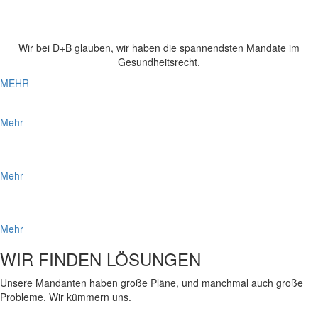
WIR SUCHEN VERSTÄRKUNG
Wir bei D+B glauben, wir haben die spannendsten Mandate im
Gesundheitsrecht.
MEHR
EIN ÜBERBLICK ZUM KHVVG: AUSWIRKUNGEN UND AUSBLICK
Mehr
DER D+B BERATUNGSANSATZ
Mehr
D+B IN DER WIRTSCHAFTSWOCHE-LISTUNG AUSGEZEICHNET ALS
„TOP KANZLEI 2026“
Mehr
WIR FINDEN LÖSUNGEN
Unsere Mandanten haben große Pläne, und manchmal auch große
Probleme. Wir kümmern uns.