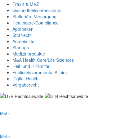
Praxis & MVZ
Gesundheitsdatenschutz
Stationäre Versorgung
Healthcare-Compliance
Apotheken
Strafrecht
Arzneimittel
Startups
Medizinprodukte
M&A Health Care/Life Sciences
Heil- und Hilfsmittel
Public/Governmental Affairs
Digital Health
Vergaberecht
25 JAHRE D+B RECHTSANWÄLTE
Mehr
JUVE HANDBUCH 2024/25: D+B ERNEUT SPITZENREITER IM
GESUNDHEITSSEKTOR
Mehr