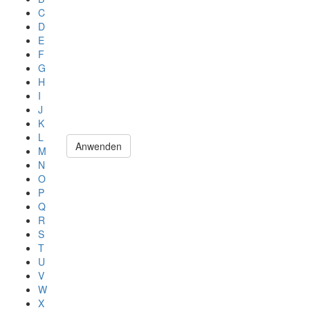
C
D
E
F
G
H
I
J
K
L
Anwenden
M
N
O
P
Q
R
S
T
U
V
W
X