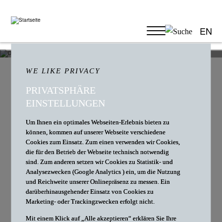
EN
HIER FINDEN SIE UNS
WE LIKE PRIVACY
PRIVATSPHÄRE
EINSTELLUNGEN
KONTAKT
Um Ihnen ein optimales Webseiten-Erlebnis bieten zu
können, kommen auf unserer Webseite verschiedene
Cookies zum Einsatz. Zum einen verwenden wir Cookies,
die für den Betrieb der Webseite technisch notwendig
sind. Zum anderen setzen wir Cookies zu Statistik- und
Analysezwecken (Google Analytics ) ein, um die Nutzung
DÜSSELDORF
und Reichweite unserer Onlinepräsenz zu messen. Ein
darüberhinausgehender Einsatz von Cookies zu
Marketing- oder Trackingzwecken erfolgt nicht.
D+B Rechtsanwälte Partnerschaft mbB
Mit einem Klick auf „Alle akzeptieren“ erklären Sie Ihre
Kaistraße 2