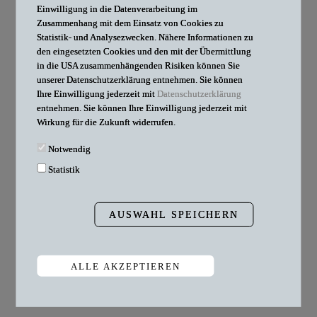
Einwilligung in die Datenverarbeitung im
D-40221 Düsseldorf
Zusammenhang mit dem Einsatz von Cookies zu
Telefon: +49 211 415577-70
Statistik- und Analysezwecken. Nähere Informationen zu
Telefax: +49 211 415577-77
den eingesetzten Cookies und den mit der Übermittlung
in die USA zusammenhängenden Risiken können Sie
E-Mail:
office@db-law.de
unserer Datenschutzerklärung entnehmen. Sie können
Internet:
www.db-law.de
Ihre Einwilligung jederzeit mit
Datenschutzerklärung
entnehmen. Sie können Ihre Einwilligung jederzeit mit
Wirkung für die Zukunft widerrufen.
Notwendig
STANDORT
Statistik
ANFAHRT PDF
AUSWAHL SPEICHERN
ALLE AKZEPTIEREN
Zustimmung zurückziehen