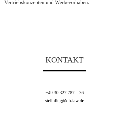
Vertriebskonzepten und Werbevorhaben.
Prof. Dr. iur. Martin H. Stellpflug, M.A.
KONTAKT
Partner
+
+49 30 327 787 – 36
+
stellpflug@db-law.de