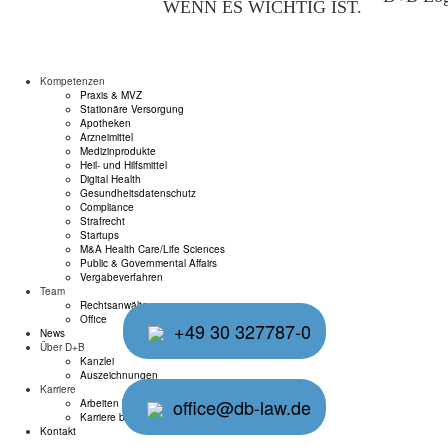
WENN ES WICHTIG IST.
Kompetenzen
Praxis & MVZ
Stationäre Versorgung
Apotheken
Arzneimittel
Medizinprodukte
Heil- und Hilfsmittel
Digital Health
Gesundheitsdatenschutz
Compliance
Strafrecht
Startups
M&A Health Care/Life Sciences
Public & Governmental Affairs
Vergabeverfahren
Team
Rechtsanwälte
Office
+49 30 327787-0
News
Über D+B
Kanzlei
Auszeichnungen
Karriere
office@db-law.de
Arbeiten bei D+B
Karriere bei D+B
Kontakt