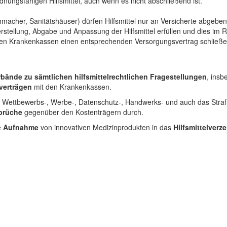
nungsfähigen Hilfsmittel, auch wenn es nicht abschließend ist.
macher, Sanitätshäuser) dürfen Hilfsmittel nur an Versicherte abgeben
tellung, Abgabe und Anpassung der Hilfsmittel erfüllen und dies im 
en Krankenkassen einen entsprechenden Versorgungsvertrag schließen, 
rbände zu sämtlichen hilfsmittelrechtlichen Fragestellungen
, insb
verträgen
mit den Krankenkassen.
Wettbewerbs-, Werbe-, Datenschutz-, Handwerks- und auch das Strafre
prüche
gegenüber den Kostenträgern durch.
e
Aufnahme
von innovativen Medizinprodukten in das
Hilfsmittelverz