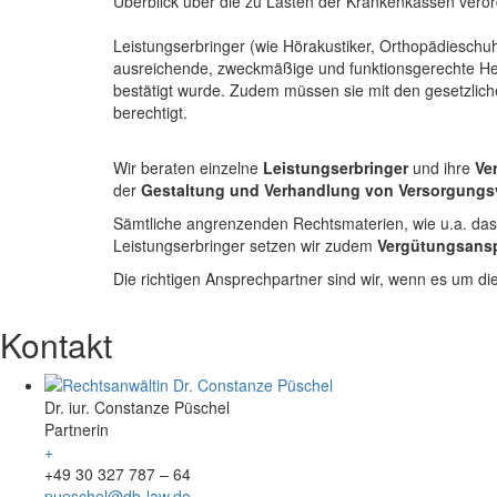
Überblick über die zu Lasten der Krankenkassen verord
Leistungserbringer (wie Hörakustiker, Orthopädieschuh
ausreichende, zweckmäßige und funktionsgerechte Hers
bestätigt wurde. Zudem müssen sie mit den gesetzlich
berechtigt.
Wir beraten einzelne
Leistungserbringer
und ihre
Ve
der
Gestaltung und Verhandlung von Versorgungs
Sämtliche angrenzenden Rechtsmaterien, wie u.a. das 
Leistungserbringer setzen wir zudem
Vergütungsans
Die richtigen Ansprechpartner sind wir, wenn es um di
Kontakt
Dr. iur. Constanze Püschel
Partnerin
+
+49 30 327 787 – 64
pueschel@db-law.de