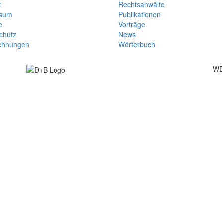
t
Rechtsanwälte
ssum
Publikationen
e
Vorträge
chutz
News
chnungen
Wörterbuch
WE