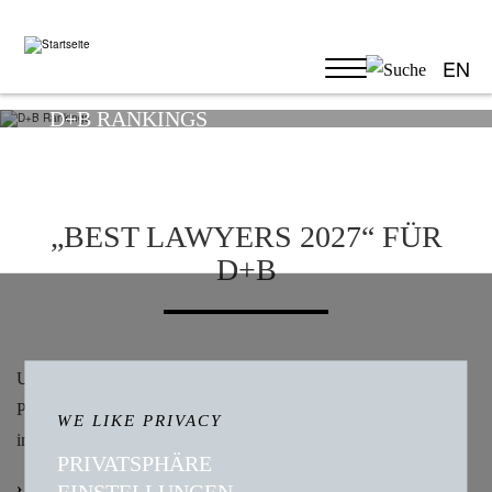
EN
D+B RANKINGS
„BEST LAWYERS 2027“ FÜR
D+B
Unsere Expertise in den Bereichen Gesundheitsrecht,
Pharmarecht und Biotechnologierecht wird erneut ausgezeichnet
WE LIKE PRIVACY
im Ranking von Best Lawyers 2027.
PRIVATSPHÄRE
Dr. Ulrich Grau
ist als „Lawyer of the Year“ im Bereich