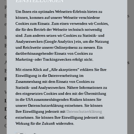
EINSTELLUNGEN
Pharmarecht ausgezeichnet worden. Auch für seine Arbeit in den
Um Ihnen ein optimales Webseiten-Erlebnis bieten zu
Bereichen Gesundheitsrecht und Biotechnologierecht wurde er als
können, kommen auf unserer Webseite verschiedene
Cookies zum Einsatz. Zum einen verwenden wir Cookies,
einer der Best Lawyers in Germany ™ ausgezeichnet.
die für den Betrieb der Webseite technisch notwendig
sind. Zum anderen setzen wir Cookies zu Statistik- und
Im Bereich Gesundheitsrecht wurde
Dr. Thomas Bohle
zum
Analysezwecken (Google Analytics ) ein, um die Nutzung
Best Lawyer in Germany ™ gekürt.
Dr. Constanze Püschel
und Reichweite unserer Onlinepräsenz zu messen. Ein
darüberhinausgehender Einsatz von Cookies zu
erhielt die Auszeichnung Best Lawyer in Germany ™ für ihre
Marketing- oder Trackingzwecken erfolgt nicht.
Arbeit im Bereich Biotechnologierecht. In den Rechtsgebieten des
Mit einem Klick auf „Alle akzeptieren“ erklären Sie Ihre
Biotechnologierechts und des Gesundheitsrecht ist
Christian
Einwilligung in die Datenverarbeitung im
Pinnow
ein Best Lawyer in Germany ™.
Zusammenhang mit dem Einsatz von Cookies zu
Statistik- und Analysezwecken. Nähere Informationen zu
Weiterhin wurden
Dr. Sabrina Neuendorf
,
Nicole Jesche,
den eingesetzten Cookies und den mit der Übermittlung
in die USA zusammenhängenden Risiken können Sie
LL.M.
und
Dr. David K. Shaverdov
, sowie
Dr. Christina
unserer Datenschutzerklärung entnehmen. Sie können
Deckers
und
Alexander Meyberg, LL.M.
, als auch
Ihre Einwilligung jederzeit mit
Datenschutzerklärung
Constanze Barufke-Haupt
in die Liste der Ones to Watch in
entnehmen. Sie können Ihre Einwilligung jederzeit mit
Wirkung für die Zukunft widerrufen.
Germany™ aufgenommen.