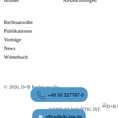
Brüssel
Auszeichnungen
Rechtsanwälte
Publikationen
Vorträge
News
Wörterbuch
© 2026, D+B Rechtsanwälte
+49 30 327787-0
WENN ES WICHTIG IST.
office@db-law.de