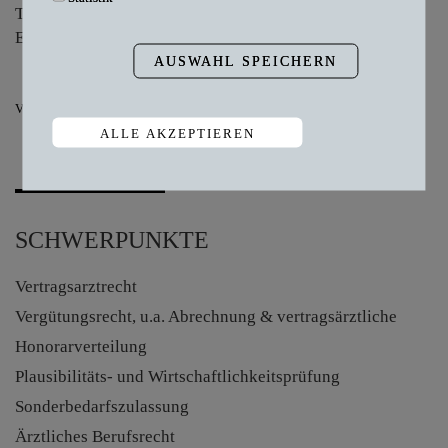
Telefon
+49 89 244 146 33 0
E-Mail
barufke-haupt@db-law.de
AUSWAHL SPEICHERN
V-CARD
ALLE AKZEPTIEREN
Zustimmung zurückziehen
SCHWERPUNKTE
Vertragsarztrecht
Vergütungsrecht, u.a. Abrechnung & vertragsärztliche
Honorarverteilung
Plausibilitäts- und Wirtschaftlichkeitsprüfung
Sonderbedarfszulassung
Ärztliches Berufsrecht