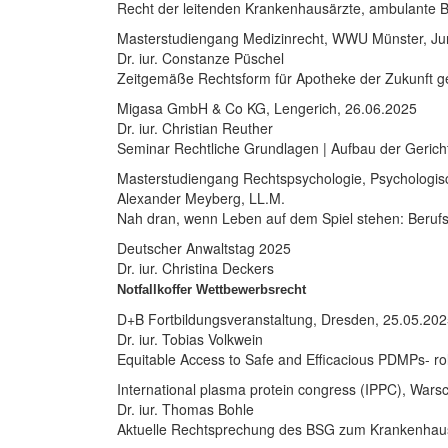
Recht der leitenden Krankenhausärzte, ambulante
Masterstudiengang Medizinrecht, WWU Münster, Ju
Dr. iur. Constanze Püschel
Zeitgemäße Rechtsform für Apotheke der Zukunft g
Migasa GmbH & Co KG, Lengerich, 26.06.2025
Dr. iur. Christian Reuther
Seminar Rechtliche Grundlagen | Aufbau der Gericht
Masterstudiengang Rechtspsychologie, Psychologisc
Alexander Meyberg, LL.M.
Nah dran, wenn Leben auf dem Spiel stehen: Berufse
Deutscher Anwaltstag 2025
Dr. iur. Christina Deckers
Notfallkoffer Wettbewerbsrecht
D+B Fortbildungsveranstaltung, Dresden, 25.05.20
Dr. iur. Tobias Volkwein
Equitable Access to Safe and Efficacious PDMPs- rol
International plasma protein congress (IPPC), Wars
Dr. iur. Thomas Bohle
Aktuelle Rechtsprechung des BSG zum Krankenhau