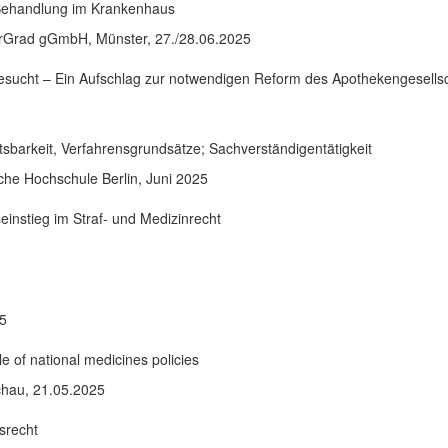
 Behandlung im Krankenhaus
rGrad gGmbH, Münster, 27./28.06.2025
esucht – Ein Aufschlag zur notwendigen Reform des Apothekengesellsc
sbarkeit, Verfahrensgrundsätze; Sachverständigentätigkeit
he Hochschule Berlin, Juni 2025
instieg im Straf- und Medizinrecht
25
e of national medicines policies
chau, 21.05.2025
srecht