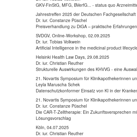
GKV-FinStG, MFG, BVerfG... - status quo Arzneimitte
Jahrestreffen 2025 der Deutschen Fachgesellschaft 
Dr. iur. Constanze Püschel
Preisverhandlung zu DiGA – praktische Erfahrungen
SVDGV, Online-Workshop, 02.09.2025
Dr. iur. Tobias Volkwein
Artificial Intelligence in the medicinal product lifec
Helsinki Health Law Days, 29.08.2025
Dr. iur. Christian Reuther
Strukturelle Auswirkungen des KHVVG - eine Auswa
21. Novartis Symposium für Klinikapothekerinnen un
Leyla Maruscha Schek
Datenschutzkonformer Einsatz von KI in der Krank
21. Novartis Symposium für Klinikapothekerinnen un
Dr. iur. Constanze Püschel
Die CAR-T-Zelltherapie: Ein Zukunftsversprechen m
Lösungsvorschlag
Köln, 04.07.2025
Dr. iur. Christian Reuther