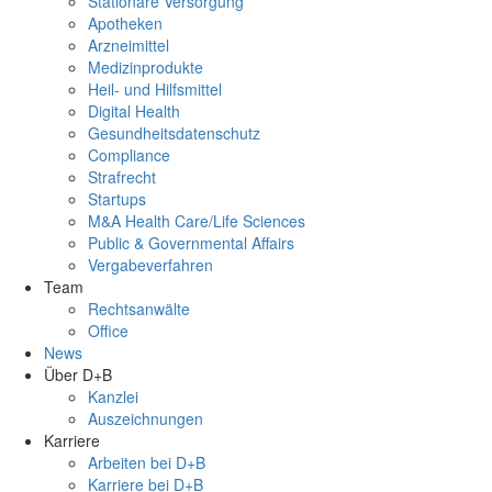
Stationäre Versorgung
Apotheken
Arzneimittel
Medizinprodukte
Heil- und Hilfsmittel
Digital Health
Gesundheitsdatenschutz
Compliance
Strafrecht
Startups
M&A Health Care/Life Sciences
Public & Governmental Affairs
Vergabeverfahren
Team
Rechtsanwälte
Office
News
Über D+B
Kanzlei
Auszeichnungen
Karriere
Arbeiten bei D+B
Karriere bei D+B