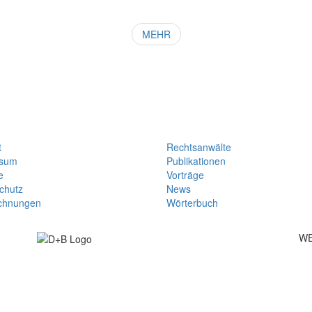
MEHR
t
Rechtsanwälte
ssum
Publikationen
e
Vorträge
chutz
News
chnungen
Wörterbuch
WE