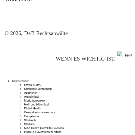
© 2026, D+B Rechtsanwälte
WENN ES WICHTIG IST.
Kompetenzen
Praxis & MVZ
Stationäre Versorgung
Apotheken
Arzneimittel
Medizinprodukte
Heil- und Hilfsmittel
Digital Health
Gesundheitsdatenschutz
Compliance
Strafrecht
Startups
M&A Health Care/Life Sciences
Public & Governmental Affairs