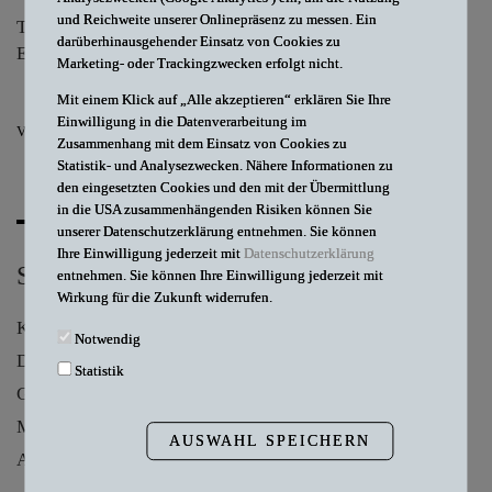
und Reichweite unserer Onlinepräsenz zu messen. Ein
Telefon
+49 30 327 787 64
darüberhinausgehender Einsatz von Cookies zu
E-Mail
schek@db-law.de
Marketing- oder Trackingzwecken erfolgt nicht.
Mit einem Klick auf „Alle akzeptieren“ erklären Sie Ihre
Einwilligung in die Datenverarbeitung im
V-CARD
Zusammenhang mit dem Einsatz von Cookies zu
Statistik- und Analysezwecken. Nähere Informationen zu
den eingesetzten Cookies und den mit der Übermittlung
in die USA zusammenhängenden Risiken können Sie
unserer Datenschutzerklärung entnehmen. Sie können
Ihre Einwilligung jederzeit mit
Datenschutzerklärung
SCHWERPUNKTE
entnehmen. Sie können Ihre Einwilligung jederzeit mit
Wirkung für die Zukunft widerrufen.
Krankenhausrecht
Notwendig
Datenschutzrecht
Statistik
Gesetzliche Krankenversicherung
Medizinprodukterecht
AUSWAHL SPEICHERN
Arzneimittelrecht