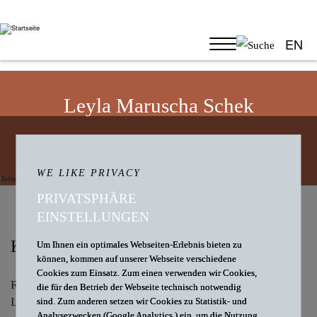
EN
Leyla Maruscha Schek
RECHTSANWÄLTIN
WE LIKE PRIVACY
PRIVATSPHÄRE
EINSTELLUNGEN
KONTAKT
Um Ihnen ein optimales Webseiten-Erlebnis bieten zu
können, kommen auf unserer Webseite verschiedene
Cookies zum Einsatz. Zum einen verwenden wir Cookies,
Rechtsanwältin
die für den Betrieb der Webseite technisch notwendig
Leyla Maruscha
Schek
sind. Zum anderen setzen wir Cookies zu Statistik- und
Analysezwecken (Google Analytics ) ein, um die Nutzung