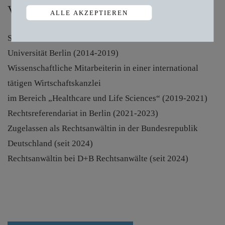
VITA
ALLE AKZEPTIEREN
Studium der Rechtswissenschaften an der Freien
Zustimmung zurückziehen
Universität Berlin (2014-2019)
Wissenschaftliche Mitarbeiterin in einer international
tätigen Wirtschaftskanzlei
im Bereich „Healthcare und Life Sciences“ (2019-2021)
Rechtsreferendariat in Berlin (2021-2023)
Zugelassen als Rechtsanwältin in der Bundesrepublik
Deutschland (seit 2024)
Rechtsanwältin bei D+B Rechtsanwälte (seit 2024)