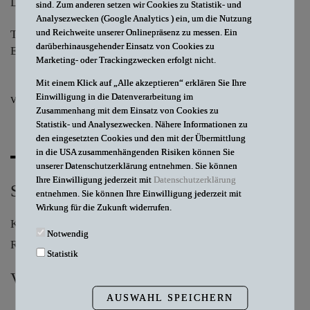
Dr. iur.
Theresa
Benecke
sind. Zum anderen setzen wir Cookies zu Statistik- und
Analysezwecken (Google Analytics ) ein, um die Nutzung
und Reichweite unserer Onlinepräsenz zu messen. Ein
Telefon
+49 30 327 787 69
darüberhinausgehender Einsatz von Cookies zu
E-Mail
benecke@db-law.de
Marketing- oder Trackingzwecken erfolgt nicht.
Mit einem Klick auf „Alle akzeptieren“ erklären Sie Ihre
Einwilligung in die Datenverarbeitung im
V-CARD
Zusammenhang mit dem Einsatz von Cookies zu
Statistik- und Analysezwecken. Nähere Informationen zu
den eingesetzten Cookies und den mit der Übermittlung
in die USA zusammenhängenden Risiken können Sie
unserer Datenschutzerklärung entnehmen. Sie können
Ihre Einwilligung jederzeit mit
Datenschutzerklärung
SCHWERPUNKTE
entnehmen. Sie können Ihre Einwilligung jederzeit mit
Wirkung für die Zukunft widerrufen.
Krankenhausrecht
Notwendig
Recht der gesetzlichen Krankenversicherung
Statistik
VITA
AUSWAHL SPEICHERN