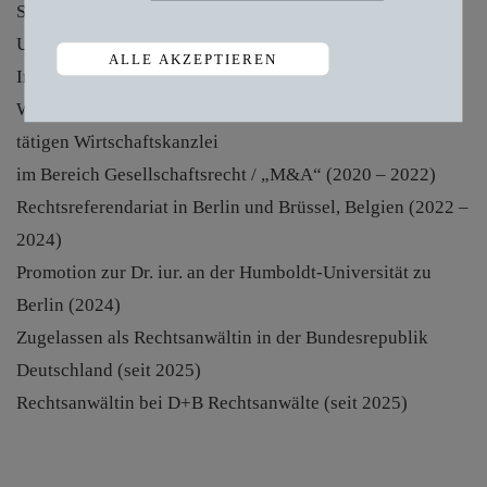
Studium der Rechtswissenschaften an der Humboldt-
Universität zu Berlin und am Trinity College Dublin,
ALLE AKZEPTIEREN
Irland (2015 – 2020)
Wissenschaftliche Mitarbeiterin in einer international
Zustimmung zurückziehen
tätigen Wirtschaftskanzlei
im Bereich Gesellschaftsrecht / „M&A“ (2020 – 2022)
Rechtsreferendariat in Berlin und Brüssel, Belgien (2022 –
2024)
Promotion zur Dr. iur. an der Humboldt-Universität zu
Berlin (2024)
Zugelassen als Rechtsanwältin in der Bundesrepublik
Deutschland (seit 2025)
Rechtsanwältin bei D+B Rechtsanwälte (seit 2025)