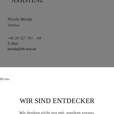
ASSISTENZ
Mitarbeiterfoto
Nicole
Benda
Telefon
+49 30 327 787 – 69
E-Mail
benda@db-law.de
WIR SIND ENTDECKER
Wir denken nicht nur mit, sondern voraus.