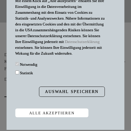
Mit einem Klick auf „Alle akzeptieren“ erklären Sie Ihre
OK
Alle
Einwilligung in die Datenverarbeitung im
Zusammenhang mit dem Einsatz von Cookies zu
Statistik- und Analysezwecken. Nähere Informationen zu
den eingesetzten Cookies und den mit der Übermittlung
in die USA zusammenhängenden Risiken können Sie
unserer Datenschutzerklärung entnehmen. Sie können
Ihre Einwilligung jederzeit mit
Datenschutzerklärung
entnehmen. Sie können Ihre Einwilligung jederzeit mit
Wirkung für die Zukunft widerrufen.
Dr. iur. Sabrina Neuendorf
Kommuikationslösungen für Ärzte - eine rechtliche Betrachtung (Teil 2 -
Notwendig
Fax, Messenger und Co)
Statistik
Die Urologie 10/2022.
AUSWAHL SPEICHERN
ALLE AKZEPTIEREN