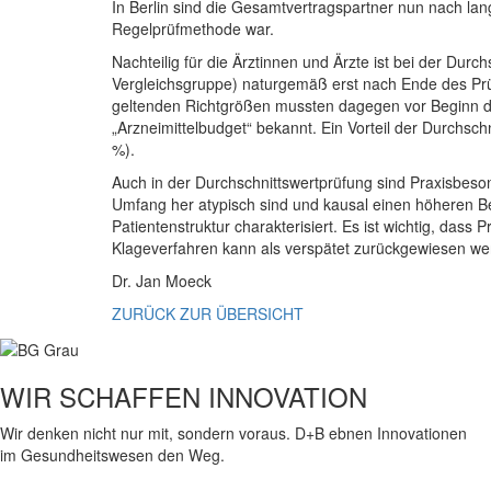
In Berlin sind die Gesamtvertragspartner nun nach la
Regelprüfmethode war.
Nachteilig für die Ärztinnen und Ärzte ist bei der Dur
Vergleichsgruppe) naturgemäß erst nach Ende des Prüfj
geltenden Richtgrößen mussten dagegen vor Beginn de
„Arzneimittelbudget“ bekannt. Ein Vorteil der Durchsc
%).
Auch in der Durchschnittswertprüfung sind Praxisbeson
Umfang her atypisch sind und kausal einen höheren B
Patientenstruktur charakterisiert. Es ist wichtig, das
Klageverfahren kann als verspätet zurückgewiesen we
Dr. Jan Moeck
ZURÜCK ZUR ÜBERSICHT
WIR SCHAFFEN INNOVATION
Wir denken nicht nur mit, sondern voraus. D+B ebnen Innovationen
im Gesundheitswesen den Weg.