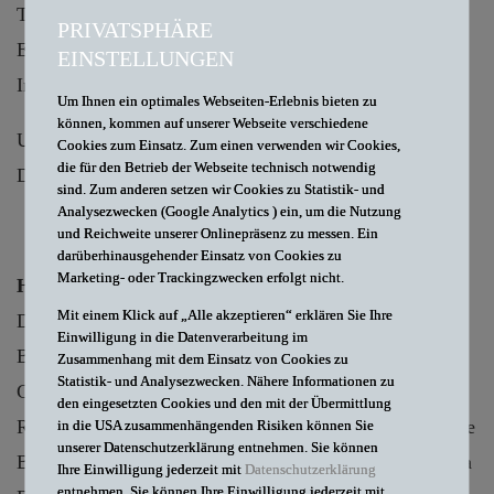
Telefax: +49 30 327787-77
PRIVATSPHÄRE
E-Mail:
office@db-law.de
EINSTELLUNGEN
Internet:
www.db-law.de
Um Ihnen ein optimales Webseiten-Erlebnis bieten zu
können, kommen auf unserer Webseite verschiedene
Umsatzsteueridentifikationsnummer gem. § 27a UStG:
Cookies zum Einsatz. Zum einen verwenden wir Cookies,
die für den Betrieb der Webseite technisch notwendig
DE812271422
sind. Zum anderen setzen wir Cookies zu Statistik- und
Analysezwecken (Google Analytics ) ein, um die Nutzung
und Reichweite unserer Onlinepräsenz zu messen. Ein
darüberhinausgehender Einsatz von Cookies zu
Marketing- oder Trackingzwecken erfolgt nicht.
Hinweis gem. § 5 Digitale-Dienst-Gesetz (DDG)
Mit einem Klick auf „Alle akzeptieren“ erklären Sie Ihre
Die bei uns tätigen Rechtsanwälte Dr. iur. Thomas
Einwilligung in die Datenverarbeitung im
Bohle, Prof. Dr. iur. Martin Stellpflug, Dr. iur. Ulrich
Zusammenhang mit dem Einsatz von Cookies zu
Statistik- und Analysezwecken. Nähere Informationen zu
Grau, Dr. iur. Constanze Püschel, Dr. iur. Christian
den eingesetzten Cookies und den mit der Übermittlung
Reuther, Dr. iur. Jan Moeck, Torsten Münnch, Constanze
in die USA zusammenhängenden Risiken können Sie
unserer Datenschutzerklärung entnehmen. Sie können
Barufke, Dr. iur. Sabrina Neuendorf, Nicole Jesche, Lisa
Ihre Einwilligung jederzeit mit
Datenschutzerklärung
entnehmen. Sie können Ihre Einwilligung jederzeit mit