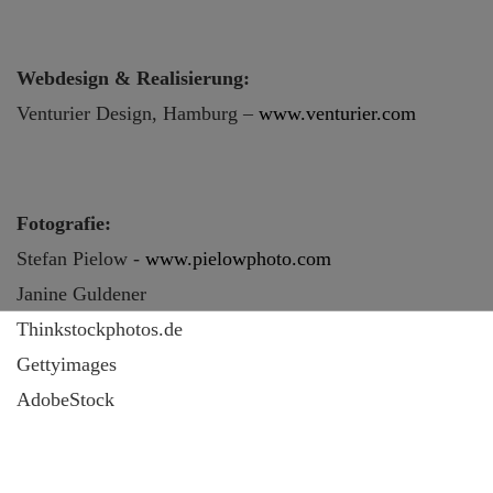
Webdesign & Realisierung:
Venturier Design, Hamburg –
www.venturier.com
Fotografie:
Stefan Pielow -
www.pielowphoto.com
Janine Guldener
Thinkstockphotos.de
Gettyimages
AdobeStock