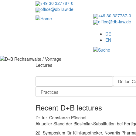
Skip
+49 30 327787-0
to
office@db-law.de
main
+49 30 327787-0
content
office@db-law.de
Menu
DE
EN
Lectures
Recent D+B lectures
Dr. iur. Constanze Püschel
Aktueller Stand der Biosimilar-Substitution bei Fert
22. Symposium für Klinikapotheker, Novartis Pharm