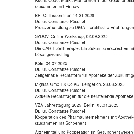
Recht. Code. Markt. Plattformen in der Gesundheit
(zusammen mit Pinnow)
BPI-Onlineseminar, 14.01.2026
Dr. iur. Constanze Püschel
Preisverhandlung zu DiGA – praktische Erfahrungen
SVDGV, Online-Workshop, 02.09.2025
Dr. iur. Constanze Püschel
Die CAR-T-Zelltherapie: Ein Zukunftsversprechen m
Lösungsvorschlag
Köln, 04.07.2025
Dr. iur. Constanze Püschel
Zeitgemäße Rechtsform für Apotheke der Zukunft g
Migasa GmbH & Co KG, Lengerich, 26.06.2025
Dr. iur. Constanze Püschel
Aktuelle Rechtsfragen für die herstellende Apotheke
VZA-Jahrestagung 2025, Berlin, 05.04.2025
Dr. iur. Constanze Püschel
Kooperation des Pharmaunternehmens mit Apotheke
(zusammen mit Schoenen)
Arzneimittel und Kooperation im Gesundheitswesen 