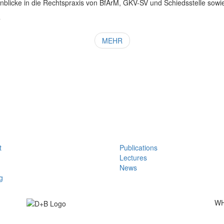
nblicke in die Rechtspraxis von BfArM, GKV-SV und Schiedsstelle sow
4
MEHR
t
Publications
Lectures
News
g
WH