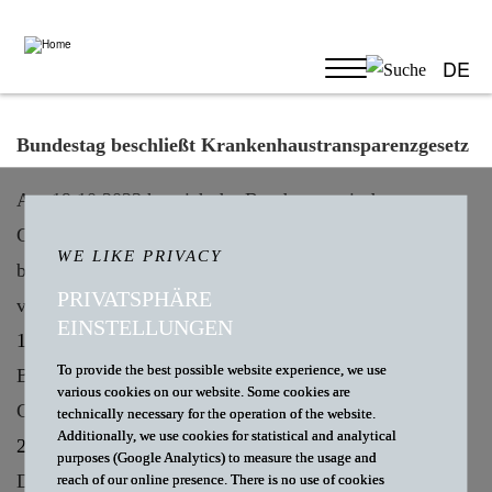
DE
Bundestag beschließt Krankenhaustransparenzgesetz
Am 19.10.2023 hat sich der Bundestag mit dem
Gesetzentwurf über das Krankenhaustransparenzgesetz
WE LIKE PRIVACY
befasst. Im Vorfeld wurde an dem Gesetzentwurf
PRIVATSPHÄRE
vielfach Kritik geübt (dazu unsere
News vom
EINSTELLUNGEN
14.09.2023
). Trotz der geäußerten Bedenken hat der
To provide the best possible website experience, we use
Bundestag den Gesetzentwurf in der vom
various cookies on our website. Some cookies are
Gesundheitsausschuss geänderten Fassung (
BT-Drs.
technically necessary for the operation of the website.
Additionally, we use cookies for statistical and analytical
20/8904
) mit der Koalitionsmehrheit angenommen.
purposes (Google Analytics) to measure the usage and
Damit steht der Verabschiedung des Gesetzes nun nichts
reach of our online presence. There is no use of cookies