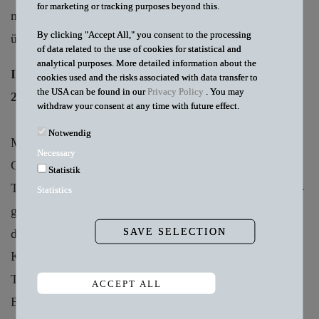
for marketing or tracking purposes beyond this.
mehr im Weg. Nachfolgend geben wir einen Überblick
By clicking "Accept All," you consent to the processing
über die beschlossenen Neuerungen.
of data related to the use of cookies for statistical and
analytical purposes. More detailed information about the
I. Krankenhaus-Transparenzverzeichnis ab Mai
cookies used and the risks associated with data transfer to
the USA can be found in our
Privacy Policy
. You may
2024
withdraw your consent at any time with future effect.
Notwendig
Mit dem Krankenhaustransparenzgesetz wird die
Necessary
Grundlage für die Veröffentlichung eines Krankenhaus-
Statistik
Transparenzverzeichnisses („Klinik-Atlas“) ab Mai 2024
Statistics
geschaffen, das dazu dienen soll, die Bevölkerung über
SAVE SELECTION
das Leistungsangebot und die Qualität von
Krankenhäusern zu informieren. Das
Transparenzverzeichnis soll damit eine
ACCEPT ALL
Entscheidungshilfe bei der Vornahme von Eingriffen