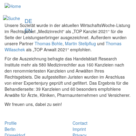
Skip
u
to
main
DE
content
Unsere Sozietät wurde in der aktuellen WirtschaftsWoche-Listung
EN
im Rechtsgebiet „Medizinrecht“ als „TOP Kanzlei 2021“ für die
Seite der Leistungserbringer ausgezeichnet. Außerdem wurden
unsere Partner
Thomas Bohle
,
Martin Stellpflug
und
Thomas
Willaschek
als „TOP Anwalt 2021“ empfohlen.
Für die Auszeichnung befragte das Handelsblatt Research
Institute mehr als 580 Medizinrechtler aus 160 Kanzleien nach
den renommiertesten Kanzleien und Anwälten Ihres
Rechtsgebiets. Die aufgestellten Juristen wurden im Anschluss
von einer Expertenjury geprüft und gefiltert. Das Ergebnis für die
Behandlerseite: 39 Kanzleien und 60 besonders empfohlene
Anwälte für Ärzte, Kliniken, Pharmaunternehmen und Versicherer.
Wir freuen uns, dabei zu sein!
Profile
Contact
Berlin
Imprint
Düsseldorf
Privacy