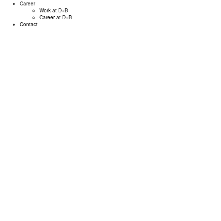
Career
Work at D+B
Career at D+B
Contact