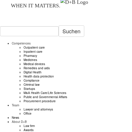
WHEN IT MATTERS.
Suchen
Competences
Outpatient care
Inpatient care
Pharmacy
Medicines
Medical devices
Remedies and aids
Digital Health
Health data protection
Compliance
Criminal law
Startups
M&A Health Care/Life Sciences
Public and Governmental Affairs
Procurement procedure
Team
Lawyer and attorneys
Office
News
About D+B
Law firm
Awards