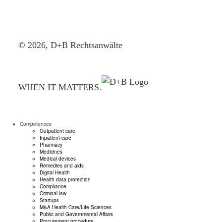
© 2026, D+B Rechtsanwälte
WHEN IT MATTERS.
Competences
Outpatient care
Inpatient care
Pharmacy
Medicines
Medical devices
Remedies and aids
Digital Health
Health data protection
Compliance
Criminal law
Startups
M&A Health Care/Life Sciences
Public and Governmental Affairs
Procurement procedure