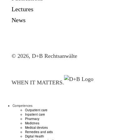
Lectures
News
© 2026, D+B Rechtsanwälte
WHEN IT MATTERS.
Competences
Outpatient care
Inpatient care
Pharmacy
Medicines
Medical devices
Remedies and aids
Digital Health